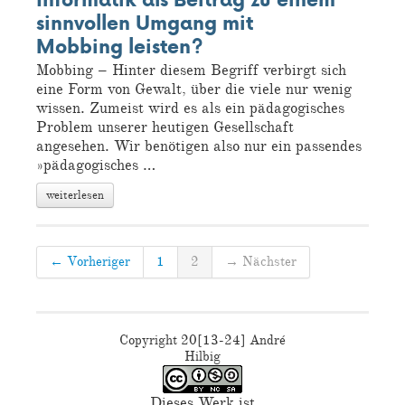
TAGS
sinnvollen Umgang mit
informatische-Bildung
Prävention
ZfsL
Mobbing leisten?
BibTeX
Verkehrserziehung
itnrw
iPad
Mobbing – Hinter diesem Begriff verbirgt sich
Cybermobbing
Präsentationen
eine Form von Gewalt, über die viele nur wenig
Handout
Barrierefreiheit
Gedanken
wissen. Zumeist wird es als ein pädagogisches
Informatik
Unterrichtsmaterial
Studium
Problem unserer heutigen Gesellschaft
Schule
Lehramt
angesehen. Wir benötigen also nur ein passendes
CTAN
itnrw19
Internet
Kernseminar
großartig
apple
Behinderung
»pädagogisches …
Mobbing
Beamer
Kochen
weiterlesen
Pflichtfach-Informatik
biber
Physik
Sicherheitsziele
Thesis
Bachelor-Thesis
Inklusion
Informatiktag
Essen
Trauer
Pädagogischer Tag
LaTeX
SekI
← Vorheriger
1
2
→ Nächster
EXTERNES
LaTeX
dante e.V.
Copyright 20[13-24] André
archlinux
Hilbig
GI
Dieses Werk ist