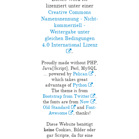
KONTAKT
lizenziert unter einer
E-Mail: mail@andrehilbig.de
Creative Commons
Mastodon: der_andre@chaos.social
Namensnennung - Nicht-
Atom Feed
kommerziell -
Weitergabe unter
RSS Feed
gleichen Bedingungen
4.0 International Lizenz
.
Proudly made without PHP,
Java[Script], Perl, MySQL
… powered by
Pelican
,
which takes great
advantage of
Python
.
The theme is from
Bootstrap from Twitter
,
the fonts are from
Now
,
Old Standard
and
Font-
Awesome
, thanks!
Diese Website benötigt
keine
Cookies, Bilder oder
gar Scripte, da für eine