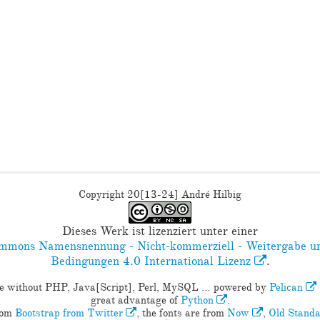
Copyright 20[13-24] André Hilbig
Dieses Werk ist lizenziert unter einer
mmons Namensnennung - Nicht-kommerziell - Weitergabe un
Bedingungen 4.0 International Lizenz
.
e without PHP, Java[Script], Perl, MySQL … powered by
Pelican
great advantage of
Python
.
rom
Bootstrap from Twitter
, the fonts are from
Now
,
Old Stand