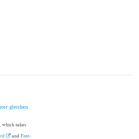
ter gleichen
, which takes
ard
and
Font-