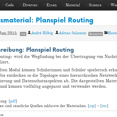
Code
Diverses
Essen
Material
Science
Wor
tsmaterial: Planspiel Routing
Juni 2015
André Hilbig
Adrian Salamon
Mater
von
Kategorie
eibung: Planspiel Routing
uting« wird die Wegfindung bei der Übertragung von Nachri
iert.
llten Modul können Schülerinnen und Schüler spielerisch er
 Sie entdecken so die Topologie eines hierarchischen Netzwer
sierung und Datenschutzaspekten ab. Die dargestellten Mater
 und können vielfältig angepasst und verwendet werden.
ung: [
pdf
]
en sind sämtliche Quellen inklusive der Materialien: [
zip
] – [
tar
]
ise