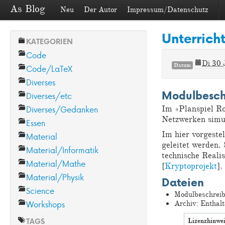
As Blog
Neu
Der Autor
Impressum/Datenschutz
Unterrich
KATEGORIEN
Code
Di 30 
Datum
Code/LaTeX
Diverses
Modulbeschr
Diverses/etc
Diverses/Gedanken
Im »Planspiel Ro
Netzwerken simul
Essen
Im hier vorgeste
Material
geleitet werden.
Material/Informatik
technische Reali
Material/Mathe
[
Kryptoprojekt
],
Material/Physik
Dateien
Science
Modulbeschreib
Workshops
Archiv: Enthalt
TAGS
Lizenzhinwe