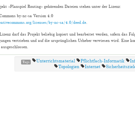
jekt »Planspiel Routing« gehörenden Dateien stehen unter der Lizenz:
 Commons by-nc-sa Version 4.0
reativecommons.org/licenses/by-nc-sa/4.0/deed.de
.
Lizenz darf das Projekt beliebig kopiert und bearbeitet werden, sofern das Fo
ungen vertrieben und auf die ursprünglichen Urheber verwiesen wird. Eine ko
 ausgeschlossen.
Unterrichtsmaterial
Pflichtfach-Informatik
In
Tags
Topologien
Internet
Sicherheitsziel