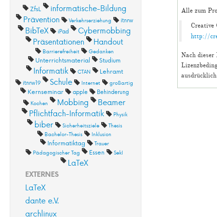
informatische-Bildung
ZfsL
Alle zum Pro
Prävention
Verkehrserziehung
itnrw
Creative
BibTeX
Cybermobbing
iPad
http://c
Präsentationen
Handout
Barrierefreiheit
Gedanken
Nach dieser 
Unterrichtsmaterial
Studium
Lizenzbeding
Informatik
Lehramt
CTAN
ausdrücklich
Schule
itnrw19
Internet
großartig
Kernseminar
apple
Behinderung
Mobbing
Beamer
Kochen
Pflichtfach-Informatik
Physik
biber
Sicherheitsziele
Thesis
Bachelor-Thesis
Inklusion
Informatiktag
Trauer
Essen
Pädagogischer Tag
SekI
LaTeX
EXTERNES
LaTeX
dante e.V.
archlinux