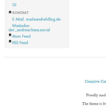
GI
KONTAKT
E-Mail: mail@andrehilbig.de
Mastodon:
der_andre@chaos.social
Atom Feed
RSS Feed
Creative Co
Proudly mad
The theme is f